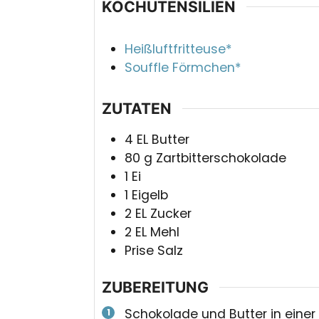
KOCHUTENSILIEN
Heißluftfritteuse*
Souffle Förmchen*
ZUTATEN
4
EL
Butter
80
g
Zartbitterschokolade
1
Ei
1
Eigelb
2
EL
Zucker
2
EL
Mehl
Prise
Salz
ZUBEREITUNG
Schokolade und Butter in einer 