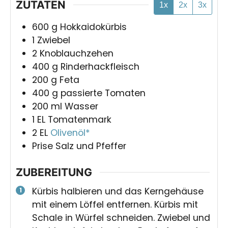
ZUTATEN
1x
2x
3x
600
g
Hokkaidokürbis
1
Zwiebel
2
Knoblauchzehen
400
g
Rinderhackfleisch
200
g
Feta
400
g
passierte Tomaten
200
ml
Wasser
1
EL
Tomatenmark
2
EL
Olivenöl*
Prise
Salz und Pfeffer
ZUBEREITUNG
Kürbis halbieren und das Kerngehäuse
mit einem Löffel entfernen. Kürbis mit
Schale in Würfel schneiden. Zwiebel und