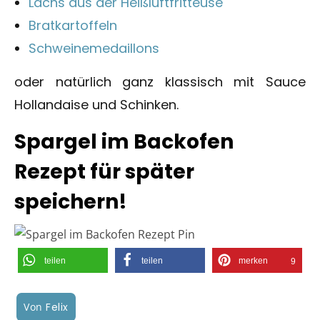
Lachs aus der Heißluftfritteuse
Bratkartoffeln
Schweinemedaillons
oder natürlich ganz klassisch mit Sauce
Hollandaise und Schinken.
Spargel im Backofen
Rezept für später
speichern!
teilen
teilen
merken
9
Von
Felix