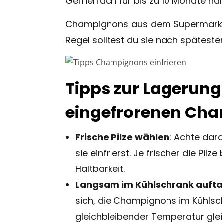
Gefrierfach für bis zu 10 Monate hal
Champignons aus dem Supermarkt h
Regel solltest du sie nach spätest
Tipps zur Lagerung
eingefrorenen Ch
Frische Pilze wählen
: Achte dar
sie einfrierst. Je frischer die Pilz
Haltbarkeit.
Langsam im Kühlschrank auft
sich, die Champignons im Kühlsc
gleichbleibender Temperatur gle