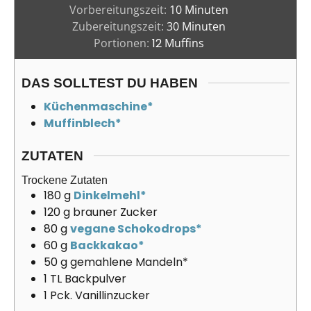
Vorbereitungszeit:
10
Minuten
Zubereitungszeit:
30
Minuten
Portionen:
12
Muffins
DAS SOLLTEST DU HABEN
Küchenmaschine*
Muffinblech*
ZUTATEN
Trockene Zutaten
180
g
Dinkelmehl*
120
g
brauner Zucker
80
g
vegane Schokodrops*
60
g
Backkakao*
50
g
gemahlene Mandeln*
1
TL
Backpulver
1
Pck.
Vanillinzucker