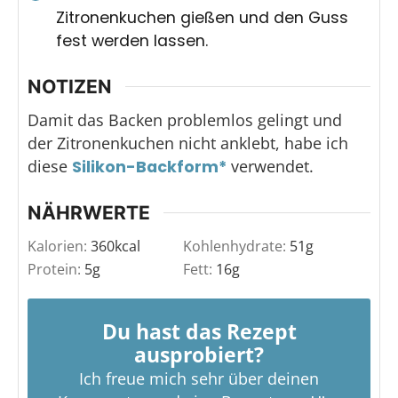
Zitronenkuchen gießen und den Guss
fest werden lassen.
NOTIZEN
Damit das Backen problemlos gelingt und
der Zitronenkuchen nicht anklebt, habe ich
diese
verwendet.
Silikon-Backform*
NÄHRWERTE
Kalorien:
360
kcal
Kohlenhydrate:
51
g
Protein:
5
g
Fett:
16
g
Du hast das Rezept
ausprobiert?
Ich freue mich sehr über deinen