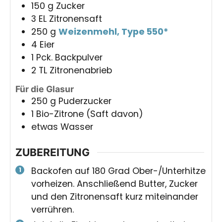
150
g
Zucker
3
EL
Zitronensaft
250
g
Weizenmehl, Type 550*
4
Eier
1
Pck.
Backpulver
2
TL
Zitronenabrieb
Für die Glasur
250
g
Puderzucker
1
Bio-Zitrone (Saft davon)
etwas
Wasser
ZUBEREITUNG
Backofen auf 180 Grad Ober-/Unterhitze
vorheizen. Anschließend Butter, Zucker
und den Zitronensaft kurz miteinander
verrühren.