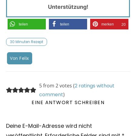
Unterstützung!
teilen
teilen
merken
20
30 Minuten Rezept
Von
Felix
5 from 2 votes (
2 ratings without
comment
)
EINE ANTWORT SCHREIBEN
Deine E-Mail-Adresse wird nicht
veröffentlicht.
Erforderliche Felder sind mit
*